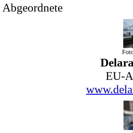
Abgeordnete
Fot
Delar
EU-A
www.delar