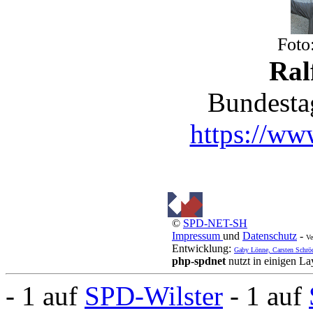
Foto
Ral
Bundesta
https://www
©
SPD-NET-SH
Impressum
und
Datenschutz
-
Ve
Entwicklung:
Gaby Lönne, Carsten Schrö
php-spdnet
nutzt in einigen L
- 1 auf
SPD-Wilster
- 1 auf