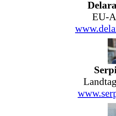
Delar
EU-A
www.delar
Serpi
Landtag
www.serp